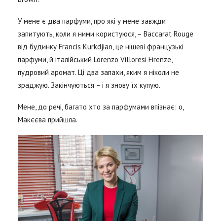
У мене є два парфуми, про які у мене завжди
запитують, коли я ними користуюся, – Baccarat Rouge
від будинку Francis Kurkdjian, це нішеві французькі
парфуми, й італійський Lorenzo Villoresi Firenze,
пудровий аромат. Ці два запахи, яким я ніколи не
зраджую. Закінчуються – і я знову їх купую.
Мене, до речі, багато хто за парфумами впізнає: о,
Макєєва прийшла.