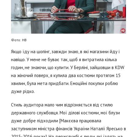
Фото: НВ
Якщо їду на шопінг, завжди знаю, в які магазини йду і
навіщо. У мене не буває так, щоб я витратила кілька
годин, не знаючи, що купити. У Берліні, зайшовши в KDW
на жіночий поверх, я купила два костюми протягом 15
хвилин, була мета придбати. Емоційні покупки роблю
дуже рідко.
Стиль аудитора мало чим відрізняється від стилю
державного службовця. Мої ділові костюми, мої блузи
дуже добре підходили [Макєєва працювала
заступником міністра фінансів України Наталії Яресько в
2015-2016 роках]. На держслужбі є люди, які їздять на