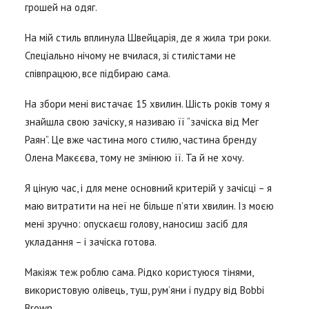
грошей на одяг.
На мій стиль вплинула Швейцарія, де я жила три роки.
Спеціально нічому не вчилася, зі стилістами не
співпрацюю, все підбираю сама.
На збори мені вистачає 15 хвилин. Шість років тому я
знайшла свою зачіску, я називаю її “зачіска від Мег
Раян”. Це вже частина мого стилю, частина бренду
Олена Макєєва, тому не змінюю її. Та й не хочу.
Я ціную час, і для мене основний критерій у зачісці – я
маю витратити на неї не більше п’яти хвилин. Із моєю
мені зручно: опускаєш голову, наносиш засіб для
укладання – і зачіска готова.
Макіяж теж роблю сама. Рідко користуюся тінями,
використовую олівець, туш, рум’яни і пудру від Bobbi
Brown.