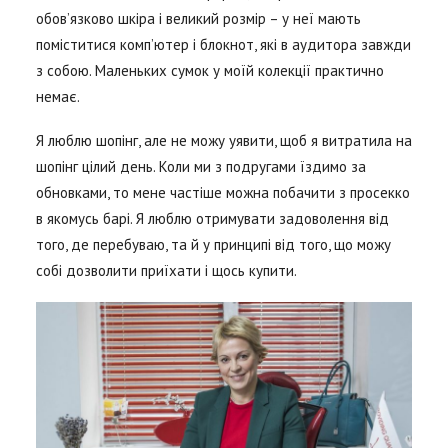
обов’язково шкіра і великий розмір – у неї мають
поміститися комп’ютер і блокнот, які в аудитора завжди
з собою. Маленьких сумок у моїй колекції практично
немає.
Я люблю шопінг, але не можу уявити, щоб я витратила на
шопінг цілий день. Коли ми з подругами їздимо за
обновками, то мене частіше можна побачити з просекко
в якомусь барі. Я люблю отримувати задоволення від
того, де перебуваю, та й у принципі від того, що можу
собі дозволити приїхати і щось купити.