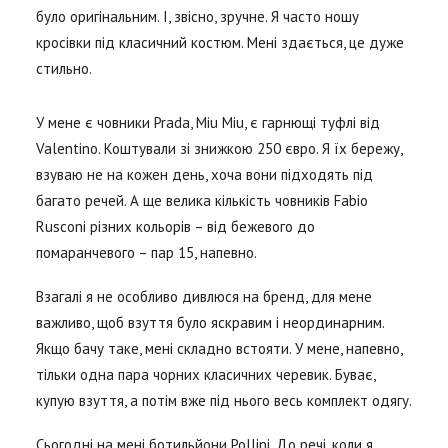
було оригінальним. І, звісно, зручне. Я часто ношу
кросівки під класичний костюм. Мені здається, це дуже
стильно.
У мене є човники Prada, Miu Miu, є гарнющі туфлі від
Valentino. Коштували зі знижкою 250 євро. Я їх бережу,
взуваю не на кожен день, хоча вони підходять під
багато речей. А ще велика кількість човників Fabio
Rusconi різних кольорів – від бежевого до
помаранчевого – пар 15, напевно.
Взагалі я не особливо дивлюся на бренд, для мене
важливо, щоб взуття було яскравим і неординарним.
Якщо бачу таке, мені складно встояти. У мене, напевно,
тільки одна пара чорних класичних черевик. Буває,
купую взуття, а потім вже під нього весь комплект одягу.
Сьогодні на мені ботильйони Pollini. До речі, коли я