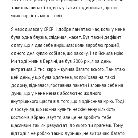
таких машинах і ходять у таких годинниках, проти
яких вартість моїх – сміх.
Я народилася у СРСР. І добре пам’ятаю час, коли у мене
була одна блузка, спідниця, жакет. Був такий дефіцит
одягу, що я для себе вирішила: коли зароблю грошей,
одного дня куплю собі все, що захочу. І здійснила мрію.
Ми тоді жили в Берліні, це був 2006 рік, я за день
витратила 2 тис. євро – купила багато всього. Пам’ятаю
цей день, у що була одягнена, як приїхала на таксі
додому, піднялася, поставила пакети і зловила себе на
думці, що у мене немає абсолютно жодного
внутрішнього щастя від того, що я здійснила мрію. Тоді
я зрозуміла, що можна купити нескінченну кількість
костюмів, вбрань, взуття, але це не зробить тебе
щасливим так, як результат, до якого ти прагнеш. Тому
відтоді я не роблю таких дурниць, не витрачаю багато