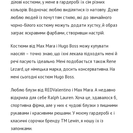
ділові костюми, у мене в гардеробі їх сім різних
кольорів. Водночас люблю виділятися із натовпу. Дуже
люблю людей із почуттям стилю, які до звичайного
чорно-білого костюму можуть додати хустку, й образ
заграє яскравими фарбами, створивши настрій.
Костюми від Max Mara і Hugo Boss можу купувати
наосліп – точно знаю, що їхні лекала підходять мені й
речі пасують ідеально. Мені подобається також Rene
Lezard, це німецька марка, досить консервативна. На
мені сьогодні костюм Hugo Boss.
Люблю блузи від REDValentino і Max Mara. А недавно
відкрила для себе Ralph Lauren. Хоча це, здавалося б,
спортивна фірма, але у них є чудові блузки з пишними
рукавами і красивими рюшами. У моєму гардеробі є і
класичні сорочки бренду TM Lewin, я ношу їх із
запонками.