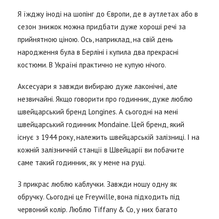
Я їжджу іноді на шопінг до Європи, де в аутлетах або в
сезон знижок можна придбати дуже хороші речі за
прийнятною ціною. Ось, наприклад, на свій день
народження була в Берліні і купила два прекрасні
костюми. В Україні практично не купую нічого.
Аксесуари я завжди вибираю дуже лаконічні, але
незвичайні. Якщо говорити про годинник, дуже люблю
швейцарський бренд Longines. А сьогодні на мені
швейцарський годинник Mondaine. Цей бренд, який
існує з 1944 року, належить швейцарській залізниці. І на
кожній залізничній станції в Швейцарії ви побачите
саме такий годинник, як у мене на руці.
З прикрас люблю каблучки. Завжди ношу одну як
обручку. Сьогодні це Freywille, вона підходить під
червоний колір. Люблю Tiffany & Co, у них багато