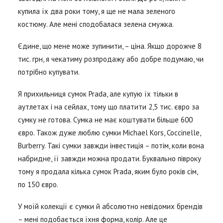
купила їх два роки тому, я ще не мала зеленого
костюму. Але мені сподобалася зелена смужка.
Єдине, що мене може зупинити, – ціна. Якщо дорожче 8
тис. грн, я чекатиму розпродажу або добре подумаю, чи
потрібно купувати.
Я прихильниця сумок Prada, але купую їх тільки в
аутлетах і на сейлах, тому що платити 2,5 тис. євро за
сумку не готова. Сумка не має коштувати більше 600
євро. Також дуже люблю сумки Michael Kors, Coccinelle,
Burberry. Такі сумки завжди інвестиція – потім, коли вона
набридне, її завжди можна продати. Буквально півроку
тому я продала кілька сумок Prada, яким було років сім,
по 150 євро.
У моїй колекції є сумки й абсолютно невідомих брендів
– мені подобається їхня форма, колір. Але це